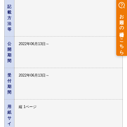
記
載
方
法
等
公
2022年06月13日～
開
期
間
受
2022年06月13日～
付
期
間
用
縦 1ページ
紙
サ
イ