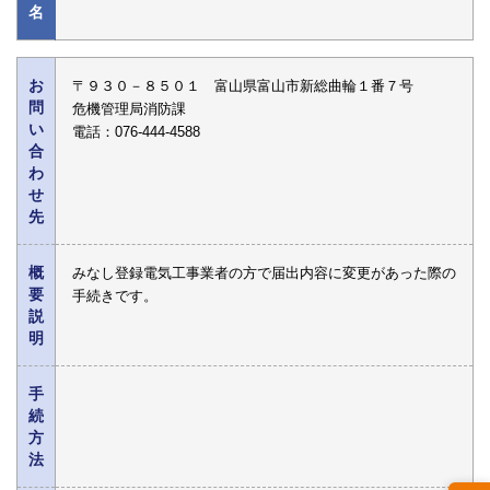
名
お
〒９３０－８５０１ 富山県富山市新総曲輪１番７号
問
危機管理局消防課
い
電話：076-444-4588
合
わ
せ
先
概
みなし登録電気工事業者の方で届出内容に変更があった際の
要
手続きです。
説
明
手
続
方
法