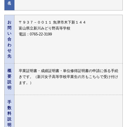
名
お
〒９３７－００１１ 魚津市木下新１４４
問
富山県立新川みどり野高等学校
い
電話：0765-22-3199
合
わ
せ
先
概
卒業証明書・成績証明書・単位修得証明書の申請に係る手続
要
きです。（新川女子高等学校卒業生の方もこちらで受け付け
説
ます。）
明
手
数
料
説
明