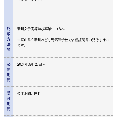
記
新川女子高等学校卒業生の方へ
載
方
※富山県立新川みどり野高等学校で各種証明書の発行を行い
法
ます。
等
公
2024年09月27日～
開
期
間
受
公開期間と同じ
付
期
間