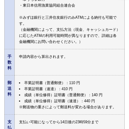
・東日本信用漁業協同組合連合会
※みずほ銀行と三井住友銀行のみATMによる納付も可能で
す。
（金融機関によって、支払方法（現金、キャッシュカード）
に応じたATMの利用可能時間が異なりますので、詳細は各
金融機関にお問い合わせください。）
手
申請内容から算出されます。
数
料
郵
卒業証明書（普通郵便）：110 円
送
卒業証明書（速達）：410 円
料
成績（単位修得）証明書（普通郵便）：140 円
成績（単位修得）証明書（速達）：440 円
※郵送物の重さによって郵送料が変わる場合があります。
支
支払い可能になってから14日後の23時59分まで
払