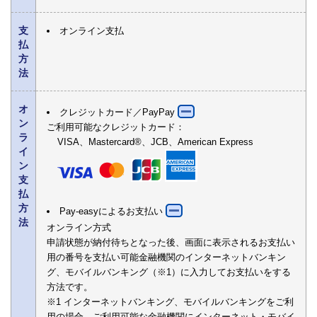
支
オンライン支払
払
方
法
オ
クレジットカード／PayPay
ン
ご利用可能なクレジットカード：
ラ
VISA、Mastercard®、JCB、American Express
イ
ン
支
払
方
Pay-easyによるお支払い
法
オンライン方式
申請状態が納付待ちとなった後、画面に表示されるお支払い
用の番号を支払い可能金融機関のインターネットバンキン
グ、モバイルバンキング（※1）に入力してお支払いをする
方法です。
※1 インターネットバンキング、モバイルバンキングをご利
用の場合、ご利用可能な金融機関にインターネット・モバイ