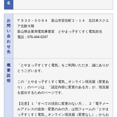
名
お
〒９３０－００９４ 富山市安住町２－１４ 北日本スクエ
問
ア北館９階
い
富山県企業局電気事業室 とやまっ子すくすく電気担当
合
電話：076-444-0247
わ
せ
先
概
「とやまっ子すくすく電気」をご利用いただき、誠にありが
要
とうございます。
説
明
この「とやまっ子すくすく電気＿オンライン現況届（変更あ
り）」のページは、「認定内容に変更のある方」が、現況届
を提出するためのページです。
【注意】１「すべての項目に変更のない方」、２「電子メー
ルアドレスの追加・変更のみの方」は別フォームの「とやま
っ子すくすく電気＿オンライン現況届（変更なし）」からお