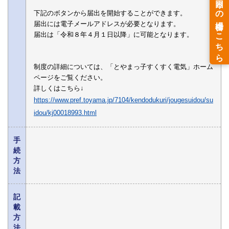
下記のボタンから届出を開始することができます。
届出には電子メールアドレスが必要となります。
届出は「令和８年４月１日以降」に可能となります。
制度の詳細については、「とやまっ子すくすく電気」ホーム
ページをご覧ください。
詳しくはこちら↓
https://www.pref.toyama.jp/7104/kendodukuri/jougesuidou/su
idou/kj00018993.html
手
続
方
法
記
載
方
法