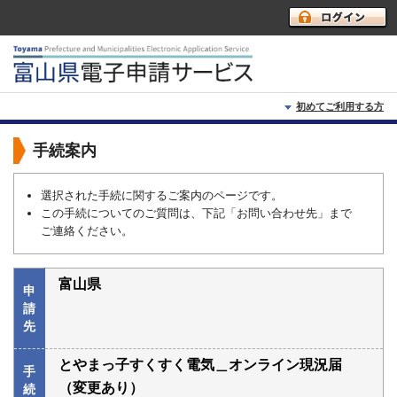
初めてご利用する方
初めて利用する方へ
手続案内
動作環境
選択された手続に関するご案内のページです。
この手続についてのご質問は、下記「お問い合わせ先」まで
利用上の注意
ご連絡ください。
よくあるご質問
富山県
申
請
先
とやまっ子すくすく電気＿オンライン現況届
手
（変更あり）
続