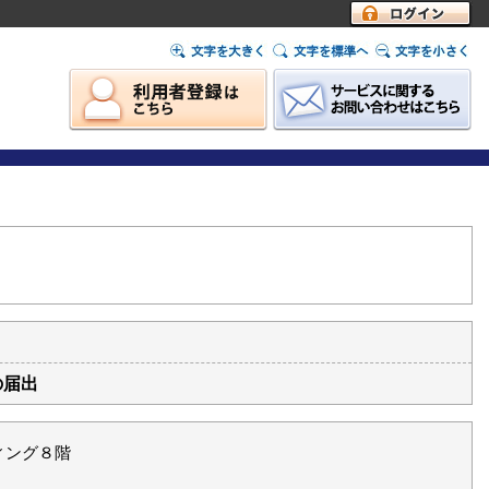
ログイン
の届出
ィング８階