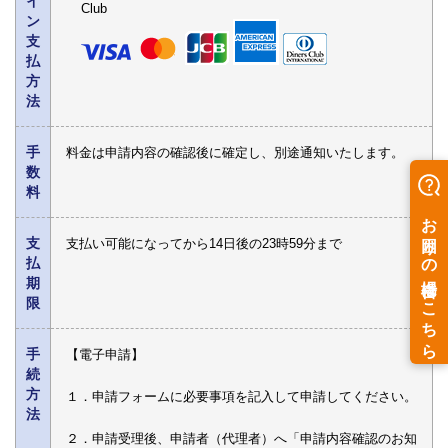
イ
Club
ン
支
払
方
法
手
料金は申請内容の確認後に確定し、別途通知いたします。
数
料
支
支払い可能になってから14日後の23時59分まで
払
期
限
手
【電子申請】
続
方
１．申請フォームに必要事項を記入して申請してください。
法
２．申請受理後、申請者（代理者）へ「申請内容確認のお知