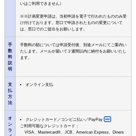
いはご利用できません）
※※計画変更申請は、当初申請を電子で行われたもののみ受
け付けております。窓口で申請されたものの変更について
は、窓口でのご提出をお願いします。
手
手数料の額については申請受付後、別途メールにてご案内い
数
たします。メールが届いて２週間以内に納付をお願いいたし
料
ます。
説
明
支
オンライン支払
払
方
法
オ
クレジットカード／コンビニ払い／PayPay
ン
ご利用可能なクレジットカード：
ラ
VISA、Mastercard®、JCB、American Express、Diners