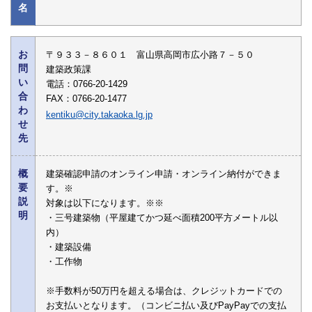
名
お
〒９３３－８６０１ 富山県高岡市広小路７－５０
問
建築政策課
い
電話：0766-20-1429
合
FAX：0766-20-1477
わ
kentiku@city.takaoka.lg.jp
せ
先
概
建築確認申請のオンライン申請・オンライン納付ができま
要
す。※
説
対象は以下になります。※※
明
・三号建築物（平屋建てかつ延べ面積200平方メートル以
内）
・建築設備
・工作物
※手数料が50万円を超える場合は、クレジットカードでの
お支払いとなります。（コンビニ払い及びPayPayでの支払