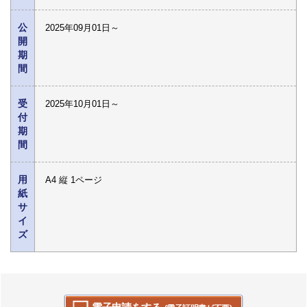
公
2025年09月01日～
開
期
間
受
2025年10月01日～
付
期
間
用
A4 縦 1ページ
紙
サ
イ
ズ
電子申請をする