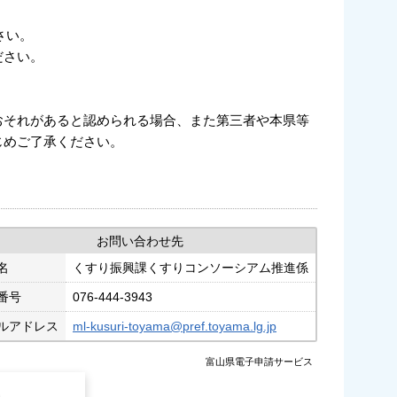
さい。
ださい。
おそれがあると認められる場合、また第三者や本県等
じめご了承ください。
お問い合わせ先
名
くすり振興課くすりコンソーシアム推進係
番号
076-444-3943
ルアドレス
ml-kusuri-toyama@pref.toyama.lg.jp
富山県電子申請サービス