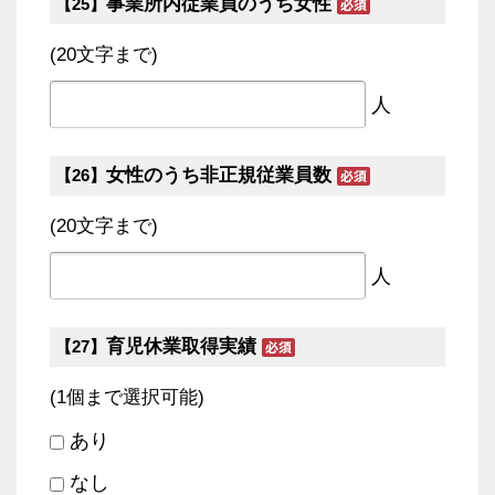
事業所内従業員のうち女性
【25】
(20文字まで)
人
女性のうち非正規従業員数
【26】
(20文字まで)
人
育児休業取得実績
【27】
(1個まで選択可能)
あり
なし