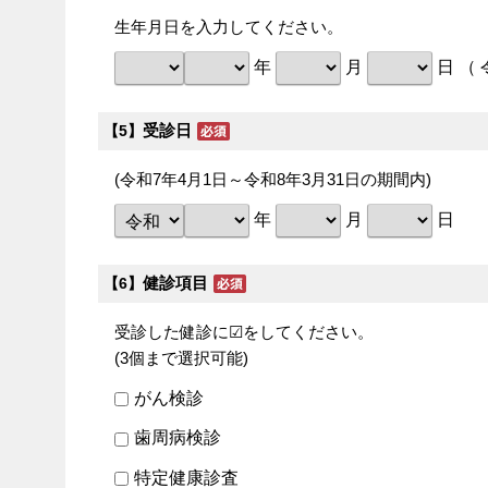
生年月日を入力してください。
年
月
日 （
受診日
【5】
(令和7年4月1日～令和8年3月31日の期間内)
年
月
日
健診項目
【6】
受診した健診に☑をしてください。
(3個まで選択可能)
がん検診
歯周病検診
特定健康診査