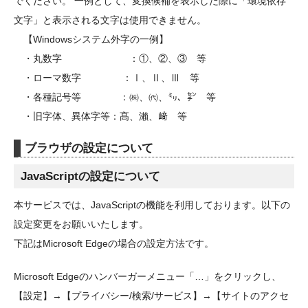
でください。 一例として、変換候補を表示した際に「環境依存
文字」と表示される文字は使用できません。
【Windowsシステム外字の一例】
・丸数字 ：①、②、③ 等
・ローマ数字 ：Ⅰ、Ⅱ、Ⅲ 等
・各種記号等 ：㈱、㈹、㍉、㌢ 等
・旧字体、異体字等：髙、瀨、﨑 等
ブラウザの設定について
JavaScriptの設定について
本サービスでは、JavaScriptの機能を利用しております。以下の
設定変更をお願いいたします。
下記はMicrosoft Edgeの場合の設定方法です。
Microsoft Edgeのハンバーガーメニュー「…」をクリックし、
【設定】→【プライバシー/検索/サービス】→【サイトのアクセ